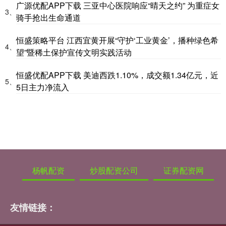
广源优配APP下载 三亚中心医院响应“晴天之约” 为重症女
3、
骑手抢出生命通道
恒盛策略平台 江西宜黄开展“守护‘工业黄金’，播种绿色希
4、
望”暨稀土保护宣传文明实践活动
恒盛优配APP下载 美迪西跌1.10%，成交额1.34亿元，近
5、
5日主力净流入
杨帆配资
炒股配资公司
证券配资网
友情链接：