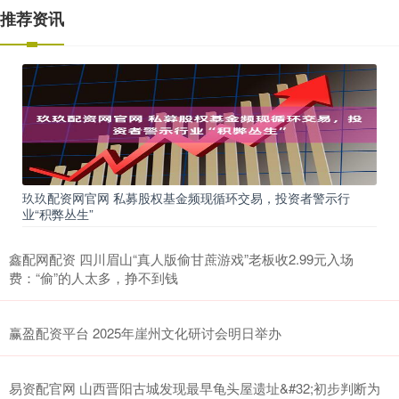
推荐资讯
玖玖配资网官网 私募股权基金频现循环交易，投资者警示行
业“积弊丛生”
鑫配网配资 四川眉山“真人版偷甘蔗游戏”老板收2.99元入场
费：“偷”的人太多，挣不到钱
赢盈配资平台 2025年崖州文化研讨会明日举办
易资配官网 山西晋阳古城发现最早龟头屋遗址&#32;初步判断为