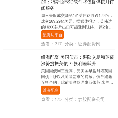
20：特斯拉FSD软件将仅提供按月订
阅服务
周三美股成交额第1名英伟达收跌1.44%，
成交289.29亿美元。据媒体报道，英伟达
的H200芯片出口可能受到阻碍。 第2名特
斯拉收跌1.79%，成交249.2....
配资坊平台
查看：
217
分类：
证券配资网
维海配资 美国债市：避险交易和英债
涨势提振美债 互换利差跃升
美国国债周三走高，受美国早盘时段英国
国债上涨以及避险需求的提振。债券跑赢
互换合约，此前美联储理事斯蒂芬·米兰就
特朗普放松监管议程发表评论，推动长端
维海配资
利差升至多年高....
查看：
175
分类：
炒股配资公司