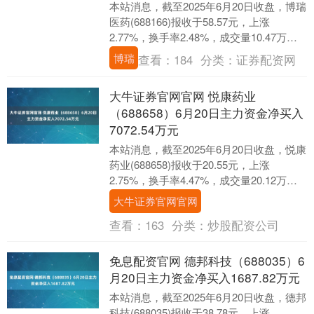
本站消息，截至2025年6月20日收盘，博瑞
医药(688166)报收于58.57元，上涨
2.77%，换手率2.48%，成交量10.47万
手，成交额6.05亿元。....
博瑞
查看：
184
分类：
证券配资网
大牛证券官网官网 悦康药业
（688658）6月20日主力资金净买入
7072.54万元
本站消息，截至2025年6月20日收盘，悦康
药业(688658)报收于20.55元，上涨
2.75%，换手率4.47%，成交量20.12万
手，成交额4.13亿元。....
大牛证券官网官网
查看：
163
分类：
炒股配资公司
免息配资官网 德邦科技（688035）6
月20日主力资金净买入1687.82万元
本站消息，截至2025年6月20日收盘，德邦
科技(688035)报收于38.78元，上涨