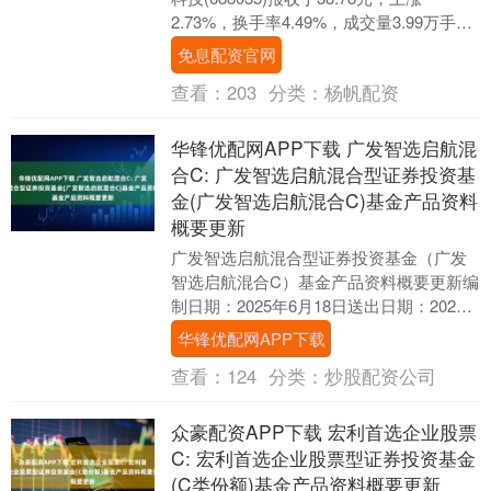
2.73%，换手率4.49%，成交量3.99万手，
成交额1.55亿元。 ....
免息配资官网
查看：
203
分类：
杨帆配资
华锋优配网APP下载 广发智选启航混
合C: 广发智选启航混合型证券投资基
金(广发智选启航混合C)基金产品资料
概要更新
广发智选启航混合型证券投资基金（广发
智选启航混合C）基金产品资料概要更新编
制日期：2025年6月18日送出日期：2025
年6月20日本概要提供本基金的重要信
华锋优配网APP下载
息，....
查看：
124
分类：
炒股配资公司
众豪配资APP下载 宏利首选企业股票
C: 宏利首选企业股票型证券投资基金
(C类份额)基金产品资料概要更新