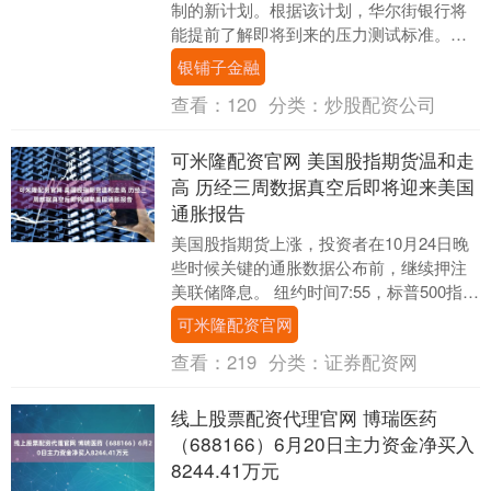
制的新计划。根据该计划，华尔街银行将
能提前了解即将到来的压力测试标准。根
据周五公布的文件，美联储的计划旨在改
银铺子金融
进部分模型设计，....
查看：
120
分类：
炒股配资公司
可米隆配资官网 美国股指期货温和走
高 历经三周数据真空后即将迎来美国
通胀报告
美国股指期货上涨，投资者在10月24日晚
些时候关键的通胀数据公布前，继续押注
美联储降息。 纽约时间7:55，标普500指数
期货涨0.3%，科技股引领涨势，有望使....
可米隆配资官网
查看：
219
分类：
证券配资网
线上股票配资代理官网 博瑞医药
（688166）6月20日主力资金净买入
8244.41万元