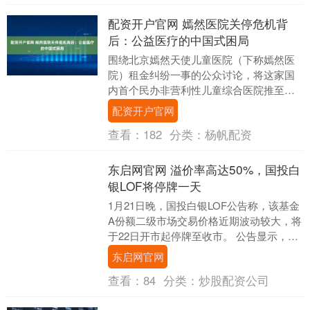
配资开户官网 嫣然医院关停危机背
后：公益医疗的中国式困局
围绕北京嫣然天使儿童医院（下称嫣然医
院）租金纠纷一事的公众讨论，将这家国
内首个民办非营利性儿童综合医院推至舆
论中心。在公众视野中，它常被贴上慈善
配资开户官网
医院的标签，但其....
查看：
182
分类：
杨帆配资
东启网官网 溢价率高达50%，国投白
银LOF将停牌一天
1月21日晚，国投白银LOF公告称，该基金
A份额二级市场交易价格近期波动较大，将
于22日开市起停牌至收市。 公告显示，1
月19日，该基金份额单位净值为2.512....
东启网官网
查看：
84
分类：
炒股配资公司