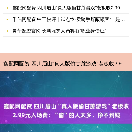
鑫配网配资 四川眉山“真人版偷甘蔗游戏”老板收2.99元入场
千信网配资 中工快评丨试点“外卖骑手屏蔽顾客”，是在推动相互
灵菲配资官网 长期照护人员将有“职业身份证”
鑫配网配资 四川眉山“真人版偷甘蔗游戏”老板收2.99元入场费：“偷”的人太多，挣不到钱