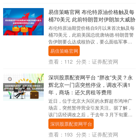
易倍策略官网 布伦特原油价格触及每
桶70美元 此前特朗普对伊朗加大威胁
布伦特原油期货价格自9月以来首次触及每
桶70美元，此前美国总统唐纳德·特朗普警
告伊朗要么达成核协议，要么面临军事打
击。 这个全球原油基准价格一度上涨
易倍策略官网
2.3%。 ....
查看：
112
分类：
证券配资网
深圳股票配资网平台 “胖改”失灵？永
辉北京一门店突然停业，调改不满1
年，商场：还欠房租等费用
近日，位于北京大兴区的永辉超市鸿坤广
场店，突然暂停营业引发关注。据了解，
该门店经调改之后，于去年 3 月下旬重新
对外营业。 该超市张贴的一份通知表示，
深圳股票配资网平台
因商场物业....
查看：
193
分类：
证券配资网