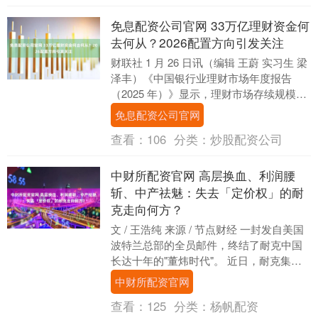
免息配资公司官网 33万亿理财资金何
去何从？2026配置方向引发关注
财联社 1 月 26 日讯（编辑 王蔚 实习生 梁
泽丰）《中国银行业理财市场年度报告
（2025 年）》显示，理财市场存续规模达
到 33.29 万亿元。当前，市场....
免息配资公司官网
查看：
106
分类：
炒股配资公司
中财所配资官网 高层换血、利润腰
斩、中产祛魅：失去「定价权」的耐
克走向何方？
文 / 王浩纯 来源 / 节点财经 一封发自美国
波特兰总部的全员邮件，终结了耐克中国
长达十年的"董炜时代"。 近日，耐克集团
正式宣布，董炜这位曾被视为外企在华
中财所配资官网
高....
查看：
125
分类：
杨帆配资