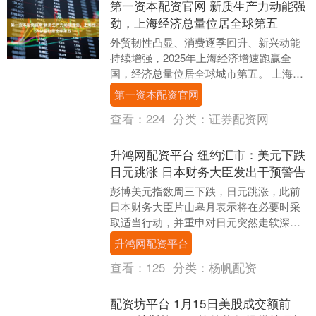
第一资本配资官网 新质生产力动能强
劲，上海经济总量位居全球第五
外贸韧性凸显、消费逐季回升、新兴动能
持续增强，2025年上海经济增速跑赢全
国，经济总量位居全球城市第五。 上海市
统计局、国家统计局上海调查总队1月21日
第一资本配资官网
发布的《....
查看：
224
分类：
证券配资网
升鸿网配资平台 纽约汇市：美元下跌
日元跳涨 日本财务大臣发出干预警告
彭博美元指数周三下跌，日元跳涨，此前
日本财务大臣片山皋月表示将在必要时采
取适当行动，并重申对日元突然走软深感
担忧。 彭博美元指数下跌0.1%。 美国11月
升鸿网配资平台
零售销....
查看：
125
分类：
杨帆配资
配资坊平台 1月15日美股成交额前