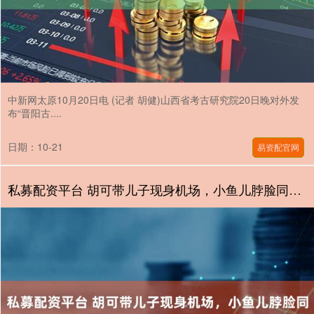
中新网太原10月20日电 (记者 胡健)山西省考古研究院20日晚对外发
布“晋阳古....
日期：10-21
易资配官网
私募配资平台 胡可带儿子现身机场，小鱼儿脖脸同宽，安吉注重偶像形象_显得_妈妈_包袱