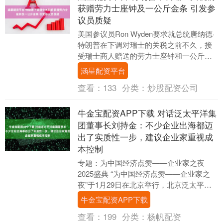
获赠劳力士座钟及一公斤金条 引发参
议员质疑
美国参议员Ron Wyden要求就总统唐纳德·
特朗普在下调对瑞士的关税之前不久，接
受瑞士商人赠送的劳力士座钟和一公斤金
条一事作出详细说明。 这位来自俄勒冈州
涵星配资平台
的民....
查看：
133
分类：
炒股配资公司
牛金宝配资APP下载 对话泛太平洋集
团董事长刘持金：不少企业出海都迈
出了实质性一步，建议企业家重视成
本控制
专题：为中国经济点赞——企业家之夜
2025盛典 “为中国经济点赞——企业家之
夜”于1月29日在北京举行，北京泛太平洋
集团董事长刘持金在对话中表示，2025年
牛金宝配资APP下载
最大....
查看：
199
分类：
杨帆配资