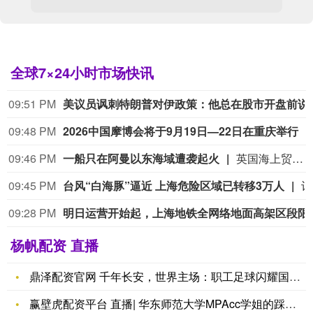
全球7×24小时市场快讯
09:51 PM
美议员讽刺特朗普对
09:48 PM
2026中国摩博会将于9月19日—22日在重庆举行
09:46 PM
一船只在阿曼以东海域遭袭起火
英国海上贸易行动办公室（UKMTO）当地时间8日收到报告称，阿曼海塞卜以东18海里处发生一起突发事件。经核实的消息来源报告称，一艘船只遭“不明投射物”击中并引发火灾，目前火势已被扑灭。消息称船员均安全。有关部门正在对事件展开调查。英国海上贸易行动办公室建议过往船只谨慎航行。（央视新闻）
09:45 PM
台风“白海豚”逼近 上海危险区域已转移3万人
记者8日从上海市防汛
09:28 PM
明日运营开始起，上
杨帆配资 直播
鼎泽配资官网 千年长安，世界主场：职工足球闪耀国际顶级球场
赢壁虎配资平台 直播| 华东师范大学MPAcc学姐的踩坑复盘