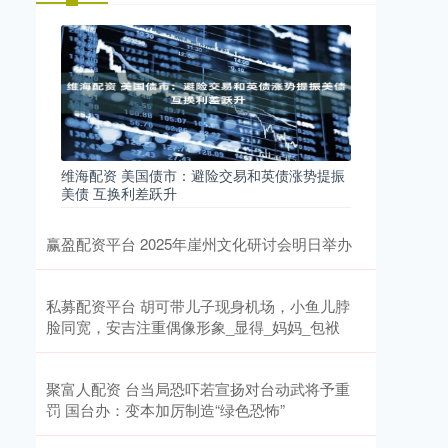
维海配资 美国债市：避险交易和英债涨势提振
美债 互换利差跃升
赢盈配资平台 2025年崖州文化研讨会明日举办
私募配资平台 胡可带儿子现身机场，小鱼儿脖
脸同宽，安吉注重偶像形象_显得_妈妈_包袱
聚富人配资 台当局恐吓若宣扬对台动武将予重
罚 国台办：变本加厉制造“绿色恐怖”