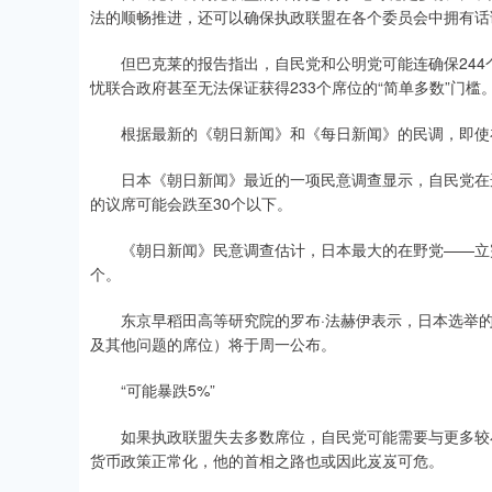
法的顺畅推进，还可以确保执政联盟在各个委员会中拥有话
但巴克莱的报告指出，自民党和公明党可能连确保244个
忧联合政府甚至无法保证获得233个席位的“简单多数”门槛
根据最新的《朝日新闻》和《每日新闻》的民调，即使在
日本《朝日新闻》最近的一项民意调查显示，自民党在选
的议席可能会跌至30个以下。
《朝日新闻》民意调查估计，日本最大的在野党——立宪民
个。
东京早稻田高等研究院的罗布·法赫伊表示，日本选举的
及其他问题的席位）将于周一公布。
“可能暴跌5%”
如果执政联盟失去多数席位，自民党可能需要与更多较小
货币政策正常化，他的首相之路也或因此岌岌可危。