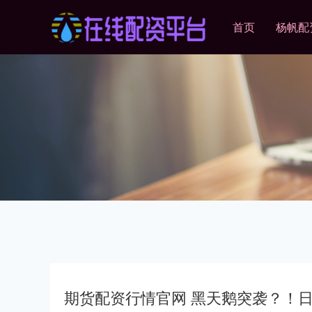
首页
杨帆配
期货配资行情官网 黑天鹅突袭？！