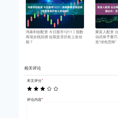
鸿泰利创配资 今日股市1211丨指数
聚富人配资 
再现全线回调 短期是否仍有上攻动
动武将予重罚
能？
造“绿色恐怖”
相关评论
本文评分
*
评论内容
*