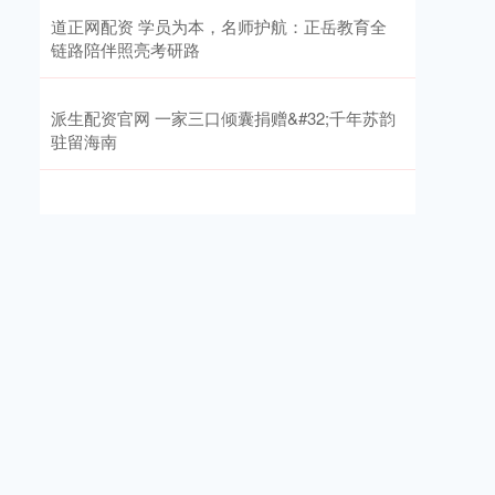
道正网配资 学员为本，名师护航：正岳教育全
链路陪伴照亮考研路
派生配资官网 一家三口倾囊捐赠&#32;千年苏韵
驻留海南