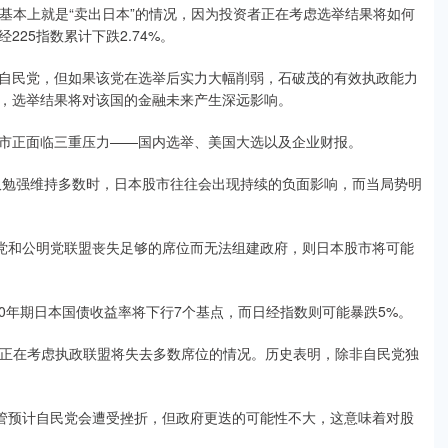
，这基本上就是“卖出日本”的情况，因为投资者正在考虑选举结果将如何
25指数累计下跌2.74%。
民党，但如果该党在选举后实力大幅削弱，石破茂的有效执政能力
，选举结果将对该国的金融未来产生深远影响。
正面临三重压力——国内选举、美国大选以及企业财报。
勉强维持多数时，日本股市往往会出现持续的负面影响，而当局势明
党和公明党联盟丧失足够的席位而无法组建政府，则日本股市将可能
年期日本国债收益率将下行7个基点，而日经指数则可能暴跌5%。
本股市正在考虑执政联盟将失去多数席位的情况。历史表明，除非自民党独
wman表示，尽管预计自民党会遭受挫折，但政府更迭的可能性不大，这意味着对股