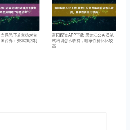
台当局恐吓若宣扬对台
富阳配资APP下载 黑龙江公务员笔
 国台办：变本加厉制
试培训怎么收费，哪家性价比比较
高