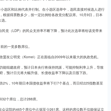
小选区和比例代表并行制。在小选区选举中，选民直接对候选人进行
，根据得票数多少，按一定比例给各政党分配议席。10月9日，日本
大选。
民党（LDP）的民众支持率不断下降，预计此次选举将给该党带来
目前的一党多数席位。
公明党（Komei）正在面临自2009年以来最大的执政危机。
能组建政府，预计日本央行将保持鸽派，可能抑制利率上升，导致
府，预计日元将大幅升值、长债收益率下降以及日股下跌。
%，10年期日本国债收益率将下行7个基点，而日经225指数甚至
2个席位，总计288席。
议院的465个席位中占据至少261席。这样的席位数不仅能保证立