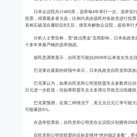
日本众议院共计465席，选举每4年举行一次。选举实行
投票，得票最多者当选；比例代表由选民对各政党进行投票
首相石破茂在履职仅8天后，便宣布解散众议院，提前举行
分析人士警告称，受“政治黑金”丑闻影响，日本执政党自
十多年来最严峻的选举挑战。
据民意调查显示，自民党可能自2009年以来首次失去
巴克莱在最新的研报中表示，日本执政党自民党和其执政盟友
巴克莱认为，如果自民党和公明党联盟失去多数席位但仍
日元进一步贬值；但如果联盟失去太多席位导致无法组建政
巴克莱预测，在第二种情况下，美元兑日元汇率可能大跌2
可能暴跌5%。
在选举投票前，自民党和公明党在众议院分别拥有256和3
自民党和公明党联盟的目标是维持“绝对稳定多数”，即在众