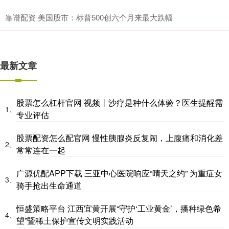
靠谱配资 美国股市：标普500创六个月来最大跌幅
最新文章
股票怎么杠杆官网 视频丨沙疗是种什么体验？医生提醒需
1、
专业评估
股票配资怎么配官网 慢性胰腺炎反复闹，上腹痛和消化差
2、
常常连在一起
广源优配APP下载 三亚中心医院响应“晴天之约” 为重症女
3、
骑手抢出生命通道
恒盛策略平台 江西宜黄开展“守护‘工业黄金’，播种绿色希
4、
望”暨稀土保护宣传文明实践活动